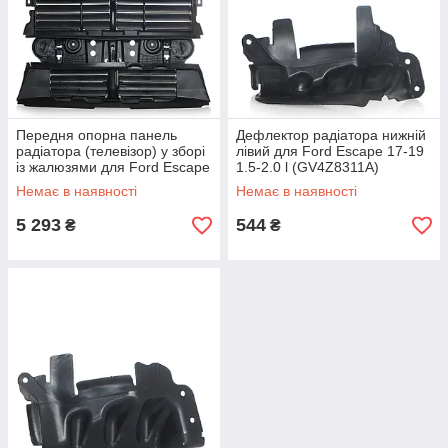
Передня опорна панель
Дефлектор радіатора нижній
радіатора (телевізор) у зборі
лівий для Ford Escape 17-19
із жалюзями для Ford Escape
1.5-2.0 l (GV4Z8311A)
17-19 (GV4Z8475A)
Немає в наявності
Немає в наявності
5 293
544
₴
₴