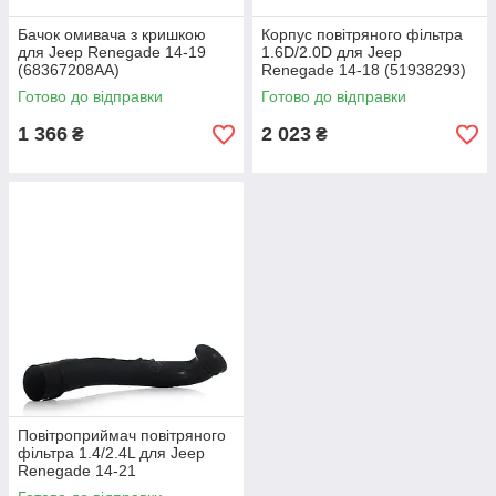
Бачок омивача з кришкою
Корпус повітряного фільтра
для Jeep Renegade 14-19
1.6D/2.0D для Jeep
(68367208AA)
Renegade 14-18 (51938293)
(68249653AA)
Готово до відправки
Готово до відправки
1 366
2 023
₴
₴
Повітроприймач повітряного
фільтра 1.4/2.4L для Jeep
Renegade 14-21
(68256371AA)