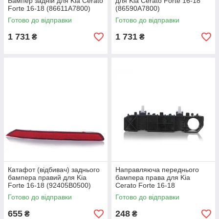
Бампер задній для Kia Cerato
для Kia Cerato Forte 16-18
Forte 16-18 (86611A7800)
(86590A7800)
Готово до відправки
Готово до відправки
1 731
1 731
₴
₴
Катафот (відбивач) заднього
Направляюча переднього
бампера правий для Kia
бампера права для Kia
Forte 16-18 (92405B0500)
Cerato Forte 16-18
(86514B0000)
Готово до відправки
Готово до відправки
655
248
₴
₴