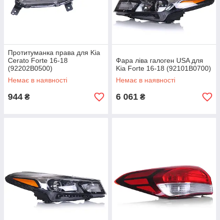
Протитуманка права для Kia
Cerato Forte 16-18
Фара ліва галоген USA для
(92202B0500)
Kia Forte 16-18 (92101B0700)
Немає в наявності
Немає в наявності
944
6 061
₴
₴