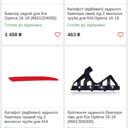
Катафот (відбивач) заднього
Бампер задній для Kia
бампера лівий під 2 вихлопні
Optima 16-18 (86611D4000)
труби для KIA Optima 16-18
(92405D4200)
Готово до відправки
Готово до відправки
3 458
463
₴
₴
Катафот (відбивач) заднього
Кріплення заднього бампера
бампера правий під 2
ліве для Kia Optima 16-18
вихлопні труби для KIA
(86613D5000)
Optima 16-18 (92406D4200)