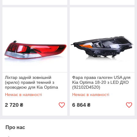
Ліхтар задній зовнішній
Фара права галоген USA для
(крило) правий темний з
Kia Optima 18-20 з LED ДХО
проводкою для Kia Optima
(92102D4520)
18-20 (92402D5000)
Немає в наявності
Немає в наявності
2 720
6 864
₴
₴
Про нас