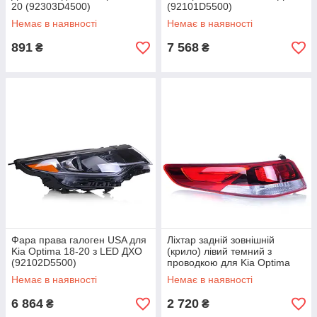
20 (92303D4500)
(92101D5500)
Немає в наявності
Немає в наявності
891
7 568
₴
₴
Фара права галоген USA для
Ліхтар задній зовнішній
Kia Optima 18-20 з LED ДХО
(крило) лівий темний з
(92102D5500)
проводкою для Kia Optima
18-20 (92401D5000)
Немає в наявності
Немає в наявності
6 864
2 720
₴
₴