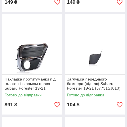
149
149
₴
₴
Накладка протитуманки під
Заглушка переднього
галоген із хромом права
бампера (під гак) Subaru
Subaru Forester 19-21
Forester 19-21 (57731SJ010)
(57731SJ160)
Готово до відправки
Готово до відправки
891
104
₴
₴