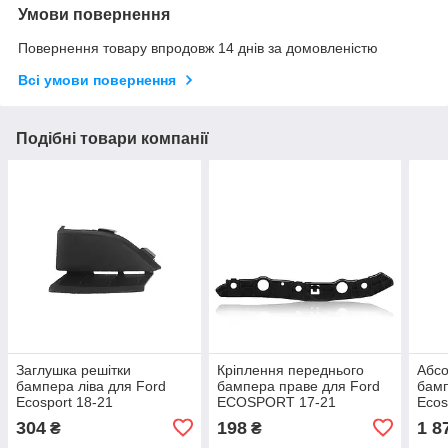
Умови повернення
Повернення товару впродовж 14 днів за домовленістю
Всі умови повернення
Подібні товари компанії
Заглушка решітки
Кріплення переднього
Абсо
бампера ліва для Ford
бампера праве для Ford
бамп
Ecosport 18-21
ECOSPORT 17-21
Ecos
(GN1Z8419AC)
(GN1Z17A869B)
(GN
304
198
1 8
₴
₴