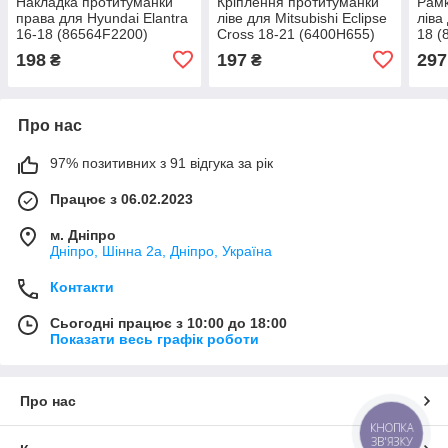
Накладка протитуманки
Кріплення протитуманки
Рамк
права для Hyundai Elantra
ліве для Mitsubishi Eclipse
ліва
16-18 (86564F2200)
Cross 18-21 (6400H655)
18 (
198
197
297
₴
₴
Про нас
97% позитивних з 91 відгука за рік
Працює з 06.02.2023
м. Дніпро
Дніпро, Шінна 2а, Дніпро, Україна
Контакти
Сьогодні працює з 10:00 до 18:00
Показати весь графік роботи
Про нас
КНОПКА
ЗВ'ЯЗКУ