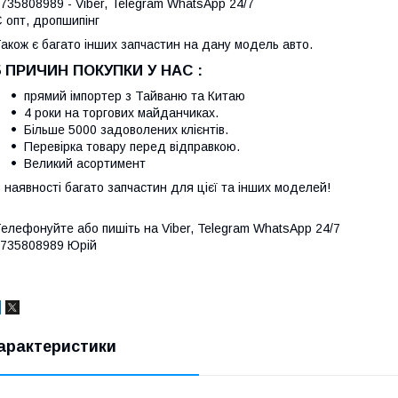
735808989 - Viber, Telegram WhatsApp 24/7
 опт, дропшипінг
акож є багато інших запчастин на дану модель авто.
5 ПРИЧИН ПОКУПКИ У НАС :
прямий імпортер з Тайваню та Китаю
4 роки на торгових майданчиках.
Більше 5000 задоволених клієнтів.
Перевірка товару перед відправкою.
Великий асортимент
 наявності багато запчастин для цієї та інших моделей!
елефонуйте або пишіть на Viber, Telegram WhatsApp 24/7
735808989 Юрій
арактеристики