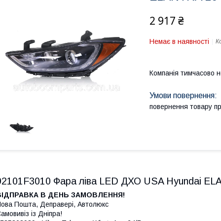
2 917 ₴
Немає в наявності
К
Компанія тимчасово 
повернення товару п
92101F3010 Фара ліва LED ДХО USA Hyundai EL
ВІДПРАВКА В ДЕНЬ ЗАМОВЛЕННЯ!
ова Пошта, Деправері, Автолюкс
амовивіз із Дніпра!