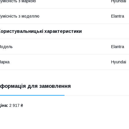
умісність з маркою
Hyundai
умісність з моделлю
Elantra
Користувальницькі характеристики
Модель
Elantra
Марка
Hyundai
нформація для замовлення
іна:
2 917 ₴