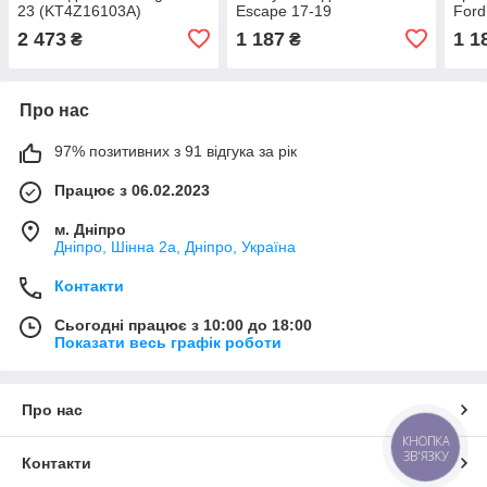
23 (KT4Z16103A)
Escape 17-19
Ford
(CJ5Z16103A)
(CJ
2 473
1 187
1 1
₴
₴
Про нас
97% позитивних з 91 відгука за рік
Працює з 06.02.2023
м. Дніпро
Дніпро, Шінна 2а, Дніпро, Україна
Контакти
Сьогодні працює з 10:00 до 18:00
Показати весь графік роботи
Про нас
КНОПКА
ЗВ'ЯЗКУ
Контакти