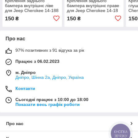
Кріплення заднього
Кріплення заднього
Кріп
бампера внутрішнє ліве
бампера внутрішнє праве
глуш
для Jeep Cherokee 14-188
для Jeep Cherokee 14-18
Cher
(68257153AA)
(68257152AA)
(682
150
150
150
₴
₴
Про нас
97% позитивних з 91 відгука за рік
Працює з 06.02.2023
м. Дніпро
Дніпро, Шінна 2а, Дніпро, Україна
Контакти
Сьогодні працює з 10:00 до 18:00
Показати весь графік роботи
Про нас
КНОПКА
ЗВ'ЯЗКУ