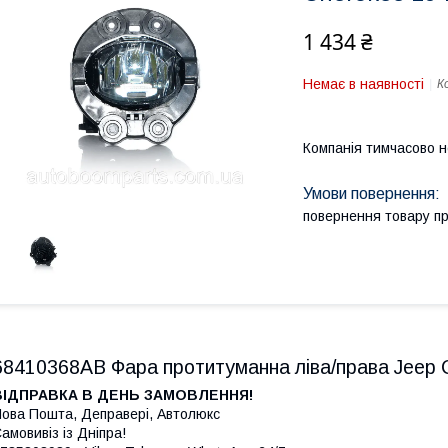
1 434 ₴
Немає в наявності
К
Компанія тимчасово 
повернення товару п
68410368AB Фара протитуманна ліва/права Jeep 
ВІДПРАВКА В ДЕНЬ ЗАМОВЛЕННЯ!
ова Пошта, Деправері, Автолюкс
амовивіз із Дніпра!