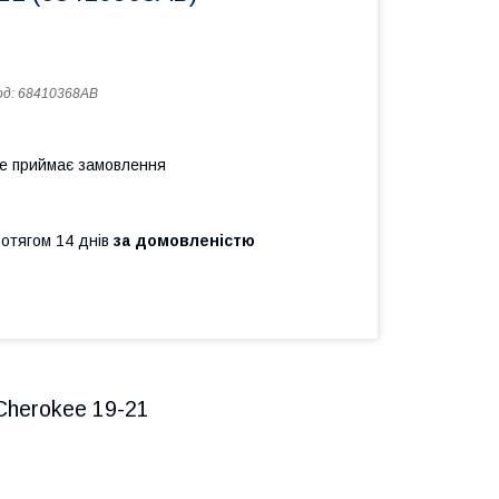
од:
68410368AB
не приймає замовлення
ротягом 14 днів
за домовленістю
Cherokee 19-21