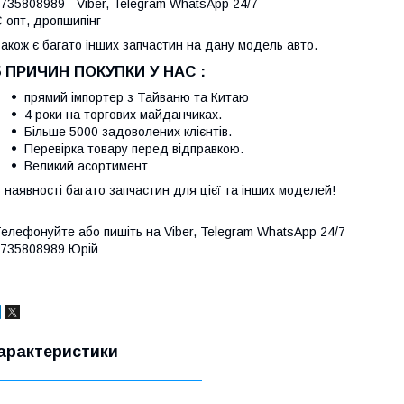
735808989 - Viber, Telegram WhatsApp 24/7
 опт, дропшипінг
акож є багато інших запчастин на дану модель авто.
5 ПРИЧИН ПОКУПКИ У НАС :
прямий імпортер з Тайваню та Китаю
4 роки на торгових майданчиках.
Більше 5000 задоволених клієнтів.
Перевірка товару перед відправкою.
Великий асортимент
 наявності багато запчастин для цієї та інших моделей!
елефонуйте або пишіть на Viber, Telegram WhatsApp 24/7
735808989 Юрій
арактеристики