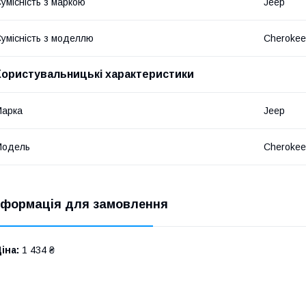
умісність з маркою
Jeep
умісність з моделлю
Cherokee
Користувальницькі характеристики
Марка
Jeep
Модель
Cherokee
нформація для замовлення
іна:
1 434 ₴