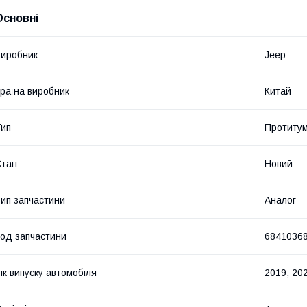
Основні
иробник
Jeep
раїна виробник
Китай
ип
Протитум
Стан
Новий
ип запчастини
Аналог
од запчастини
6841036
ік випуску автомобіля
2019, 20