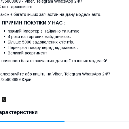
735808989 - Viber, Telegram WhatsApp 24/7
 опт, дропшипінг
акож є багато інших запчастин на дану модель авто.
5 ПРИЧИН ПОКУПКИ У НАС :
прямий імпортер з Тайваню та Китаю
4 роки на торгових майданчиках.
Більше 5000 задоволених клієнтів.
Перевірка товару перед відправкою.
Великий асортимент
 наявності багато запчастин для цієї та інших моделей!
елефонуйте або пишіть на Viber, Telegram WhatsApp 24/7
735808989 Юрій
арактеристики