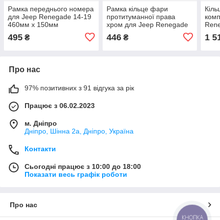
Рамка переднього номера
Рамка кільце фари
Кіль
для Jeep Renegade 14-19
протитуманної права
комп
460мм х 150мм
хром для Jeep Renegade
Rene
(68256471AA)
19-23 (6VN96SZ0AA)
(5X
495
446
1 5
₴
₴
Про нас
97% позитивних з 91 відгука за рік
Працює з 06.02.2023
м. Дніпро
Дніпро, Шінна 2а, Дніпро, Україна
Контакти
Сьогодні працює з 10:00 до 18:00
Показати весь графік роботи
Про нас
КНОПКА