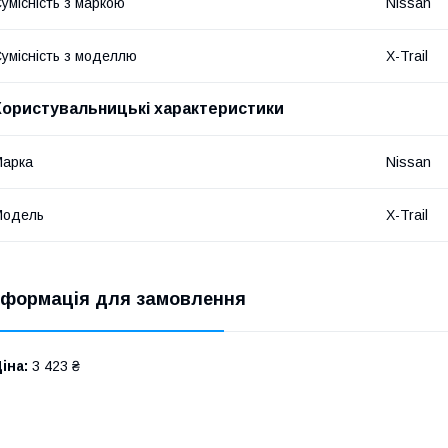
умісність з маркою
Nissan
умісність з моделлю
X-Trail
Користувальницькі характеристики
Марка
Nissan
Модель
X-Trail
нформація для замовлення
іна:
3 423 ₴