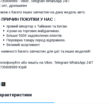
735808989 - Viber, Telegram WhatsApp 24/7
 опт, дропшипінг
акож є багато інших запчастин на дану модель авто.
5 ПРИЧИН ПОКУПКИ У НАС :
прямий імпортер з Тайваню та Китаю
4 роки на торгових майданчиках.
Більше 5000 задоволених клієнтів.
Перевірка товару перед відправкою.
Великий асортимент
 наявності багато запчастин для цієї та інших моделей!
елефонуйте або пишіть на Viber, Telegram WhatsApp 24/7
735808989 Юрій
арактеристики