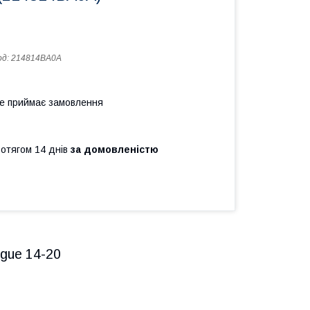
од:
214814BA0A
не приймає замовлення
ротягом 14 днів
за домовленістю
gue 14-20