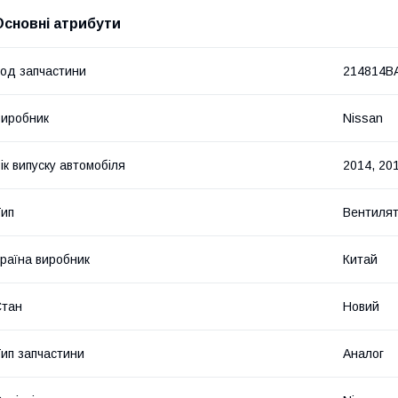
Основні атрибути
од запчастини
214814B
иробник
Nissan
ік випуску автомобіля
2014, 201
ип
Вентиля
раїна виробник
Китай
Стан
Новий
ип запчастини
Аналог