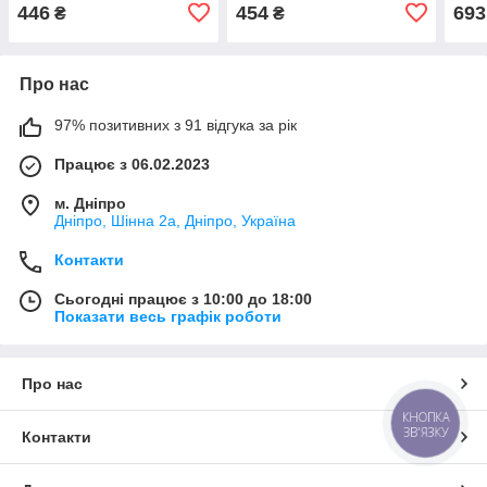
Escape 13-16
(EJ5Z8200AC)
(8W
446
454
693
₴
₴
(CJ5Z17E810BA)
Про нас
97% позитивних з 91 відгука за рік
Працює з 06.02.2023
м. Дніпро
Дніпро, Шінна 2а, Дніпро, Україна
Контакти
Сьогодні працює з 10:00 до 18:00
Показати весь графік роботи
Про нас
КНОПКА
ЗВ'ЯЗКУ
Контакти