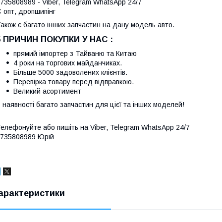
735808989 - Viber, Telegram WhatsApp 24/7
 опт, дропшипінг
акож є багато інших запчастин на дану модель авто.
5 ПРИЧИН ПОКУПКИ У НАС :
прямий імпортер з Тайваню та Китаю
4 роки на торгових майданчиках.
Більше 5000 задоволених клієнтів.
Перевірка товару перед відправкою.
Великий асортимент
 наявності багато запчастин для цієї та інших моделей!
елефонуйте або пишіть на Viber, Telegram WhatsApp 24/7
735808989 Юрій
арактеристики