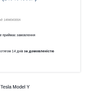
од:
149404300A
не приймає замовлення
ротягом 14 днів
за домовленістю
Tesla Model Y