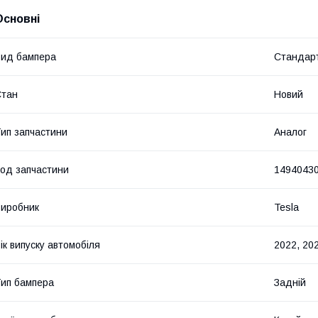
Основні
ид бампера
Стандар
Стан
Новий
ип запчастини
Аналог
од запчастини
1494043
иробник
Tesla
ік випуску автомобіля
2022, 20
ип бампера
Задній