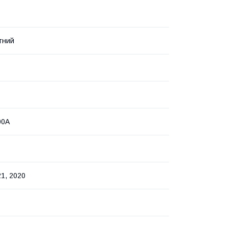
тний
00A
21, 2020