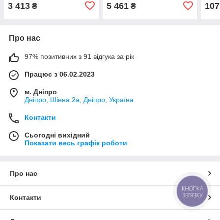
(68507652AA)
(866
3 413
5 461
107
₴
₴
Про нас
97% позитивних з 91 відгука за рік
Працює з 06.02.2023
м. Дніпро
Дніпро, Шінна 2а, Дніпро, Україна
Контакти
Сьогодні вихідний
Показати весь графік роботи
Про нас
КНОПКА
ЗВ'ЯЗКУ
Контакти