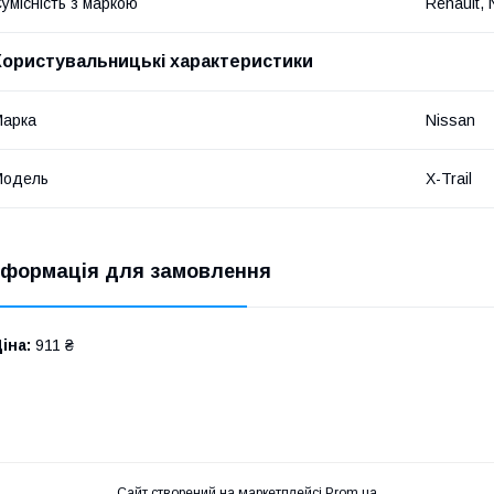
умісність з маркою
Renault, 
Користувальницькі характеристики
Марка
Nissan
Модель
X-Trail
нформація для замовлення
іна:
911 ₴
Сайт створений на маркетплейсі
Prom.ua