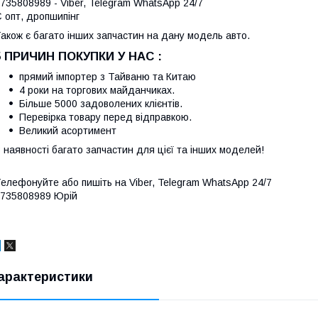
735808989 - Viber, Telegram WhatsApp 24/7
 опт, дропшипінг
акож є багато інших запчастин на дану модель авто.
5 ПРИЧИН ПОКУПКИ У НАС :
прямий імпортер з Тайваню та Китаю
4 роки на торгових майданчиках.
Більше 5000 задоволених клієнтів.
Перевірка товару перед відправкою.
Великий асортимент
 наявності багато запчастин для цієї та інших моделей!
елефонуйте або пишіть на Viber, Telegram WhatsApp 24/7
735808989 Юрій
арактеристики