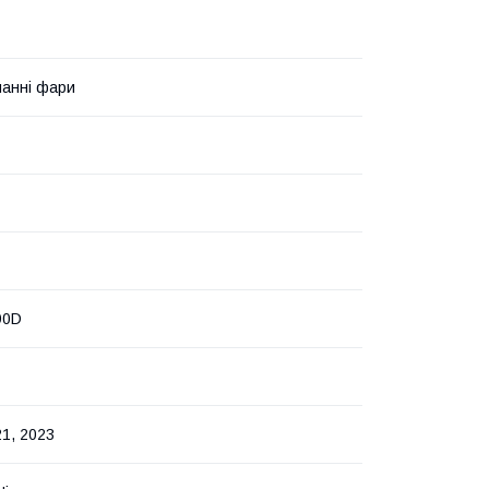
анні фари
90D
21, 2023