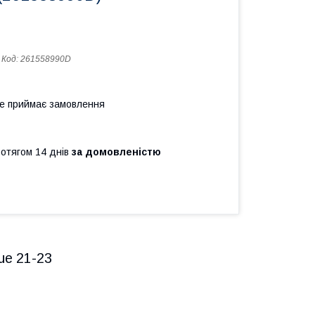
Код:
261558990D
не приймає замовлення
ротягом 14 днів
за домовленістю
ue 21-23