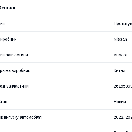
Основні
ип
Протитум
иробник
Nissan
ип запчастини
Аналог
раїна виробник
Китай
од запчастини
2615589
Стан
Новий
ік випуску автомобіля
2022, 20