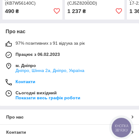
(KB7W56140C)
(CJ5Z8200DD)
17-2
490
1 237
1 3
₴
₴
Про нас
97% позитивних з 91 відгука за рік
Працює з 06.02.2023
м. Дніпро
Дніпро, Шінна 2а, Дніпро, Україна
Контакти
Сьогодні вихідний
Показати весь графік роботи
Про нас
КНОПКА
ЗВ'ЯЗКУ
Контакти