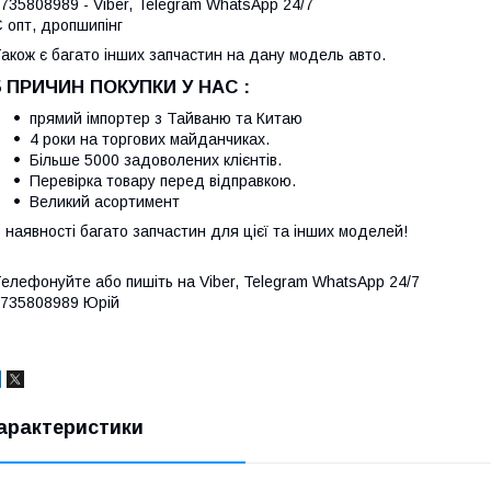
735808989 - Viber, Telegram WhatsApp 24/7
 опт, дропшипінг
акож є багато інших запчастин на дану модель авто.
5 ПРИЧИН ПОКУПКИ У НАС :
прямий імпортер з Тайваню та Китаю
4 роки на торгових майданчиках.
Більше 5000 задоволених клієнтів.
Перевірка товару перед відправкою.
Великий асортимент
 наявності багато запчастин для цієї та інших моделей!
елефонуйте або пишіть на Viber, Telegram WhatsApp 24/7
735808989 Юрій
арактеристики