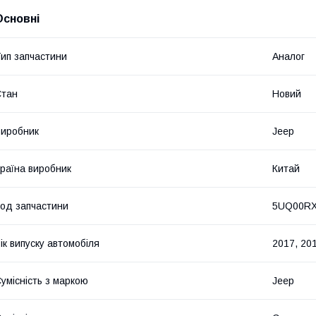
Основні
ип запчастини
Аналог
Стан
Новий
иробник
Jeep
раїна виробник
Китай
од запчастини
5UQ00R
ік випуску автомобіля
2017, 20
умісність з маркою
Jeep