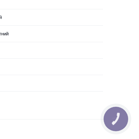
й
тний
КНОПКА
ЗВ'ЯЗКУ