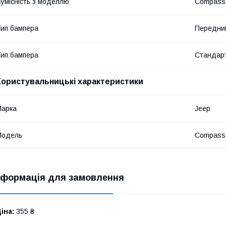
умісність з моделлю
Compass
ип бампера
Передни
ип бампера
Стандар
Користувальницькі характеристики
Марка
Jeep
Модель
Compass
нформація для замовлення
іна:
355 ₴