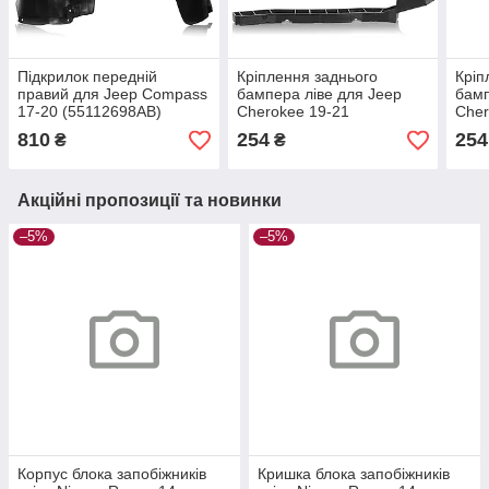
Підкрилок передній
Кріплення заднього
Кріп
правий для Jeep Compass
бампера ліве для Jeep
бамп
17-20 (55112698AB)
Cherokee 19-21
Cher
(68287859AA)
(682
810
254
254
₴
₴
Акційні пропозиції та новинки
–5%
–5%
Корпус блока запобіжників
Кришка блока запобіжників