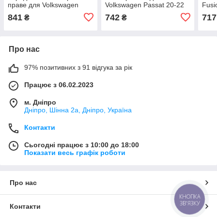
праве для Volkswagen
Volkswagen Passat 20-22
Fusi
Passat 20-22
(561853211A9B9)
(KS
841
742
717
₴
₴
(561853666T9B9)
Про нас
97% позитивних з 91 відгука за рік
Працює з 06.02.2023
м. Дніпро
Дніпро, Шінна 2а, Дніпро, Україна
Контакти
Сьогодні працює з 10:00 до 18:00
Показати весь графік роботи
Про нас
КНОПКА
ЗВ'ЯЗКУ
Контакти