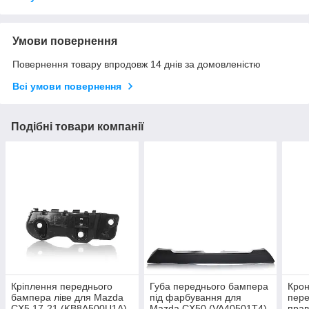
Умови повернення
Повернення товару впродовж 14 днів за домовленістю
Всі умови повернення
Подібні товари компанії
Кріплення переднього
Губа переднього бампера
Кро
бампера ліве для Mazda
під фарбування для
пере
CX5 17-21 (KB8A500U1A)
Mazda CX50 (VA40501T4)
прав