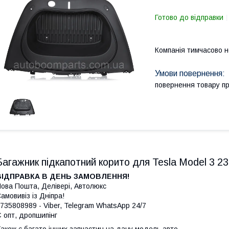
Готово до відправки
Компанія тимчасово 
повернення товару п
Багажник підкапотний корито для Tesla Model 3 2
ВІДПРАВКА В ДЕНЬ ЗАМОВЛЕННЯ!
ова Пошта, Делівері, Автолюкс
амовивіз із Дніпра!
735808989 - Viber, Telegram WhatsApp 24/7
 опт, дропшипінг
акож є багато інших запчастин на дану модель авто.