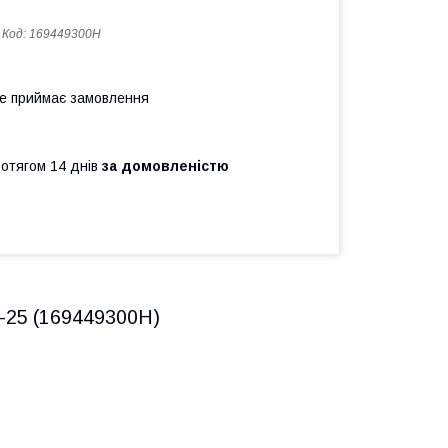
Код:
169449300H
не приймає замовлення
ротягом 14 днів
за домовленістю
3-25 (169449300H)