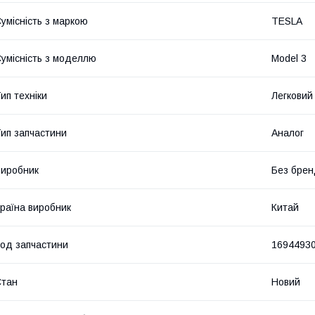
умісність з маркою
TESLA
умісність з моделлю
Model 3
ип техніки
Легковий
ип запчастини
Аналог
иробник
Без брен
раїна виробник
Китай
од запчастини
1694493
Стан
Новий