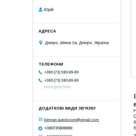
Юрій
Дніпро, Шінна 2а, Дніпро, Україна
+380 (73) 580-89-89
+380 (73) 580-89-89
Менеджер Інна
Н
С
birman.autoboom@gmail.com
0
Є
+380735808989
Т