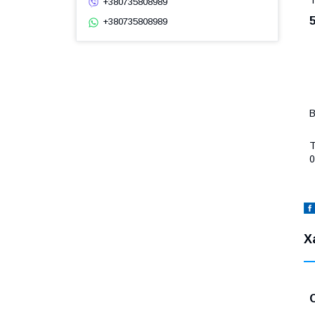
+380735808989
+380735808989
В
Т
0
Х