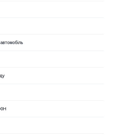
 автомобіль
ду
00H