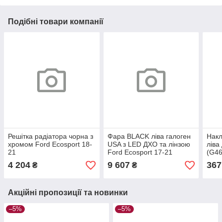
Подібні товари компанії
Решітка радіатора чорна з
Фара BLACK ліва галоген
Накл
хромом Ford Ecosport 18-
USA з LED ДХО та лінзою
ліва
21
Ford Ecosport 17-21
(G4
4 204
9 607
367
₴
₴
Акційні пропозиції та новинки
–5%
–5%