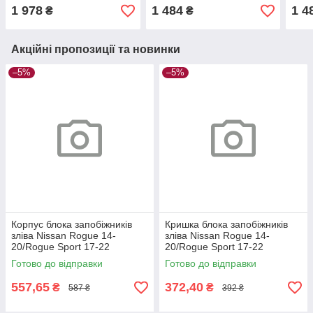
(622576MR0B)
(62
1 978
1 484
1 4
₴
₴
Акційні пропозиції та новинки
–5%
–5%
Корпус блока запобіжників
Кришка блока запобіжників
зліва Nissan Rogue 14-
зліва Nissan Rogue 14-
20/Rogue Sport 17-22
20/Rogue Sport 17-22
Готово до відправки
Готово до відправки
557,65
372,40
₴
₴
587 ₴
392 ₴