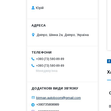
Юрій
Дніпро, Шінна 2а, Дніпро, Україна
+380 (73) 580-89-89
+380 (73) 580-89-89
Менеджер Інна
Х
birman.autoboom@gmail.com
+380735808989
В