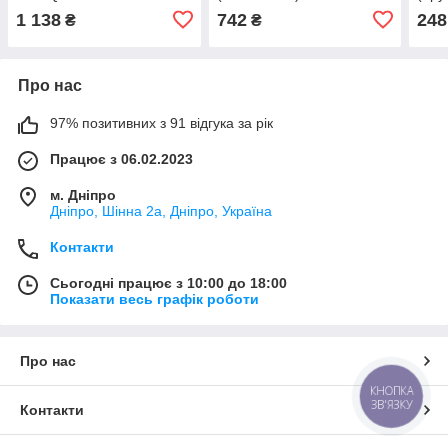
(80A121292)
Audi
1 138
742
248
₴
₴
(8W
Про нас
97% позитивних з 91 відгука за рік
Працює з 06.02.2023
м. Дніпро
Дніпро, Шінна 2а, Дніпро, Україна
Контакти
Сьогодні працює з 10:00 до 18:00
Показати весь графік роботи
Про нас
КНОПКА
ЗВ'ЯЗКУ
Контакти