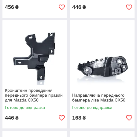
456
446
₴
₴
Кронштейн проведення
переднього бампера правий
Направляюча переднього
для Mazda CX50
бампера ліва Mazda CX50
(VA40501X1)
Готово до відправки
Готово до відправки
446
168
₴
₴